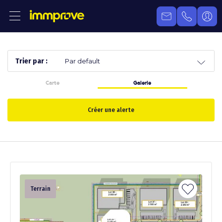
Trier par :
Carte
Galerie
Créer une alerte
Terrain