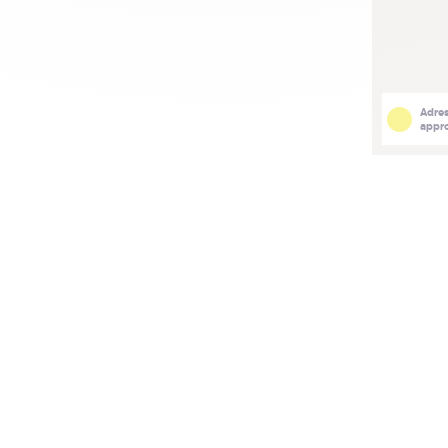
Adre
appr
s