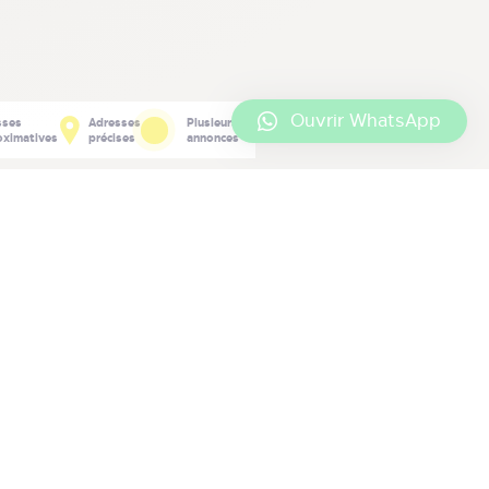
Ouvrir WhatsApp
sses
Adresses
Plusieurs
oximatives
précises
annonces
Retrouvez-nous
ur vos réseaux sociaux