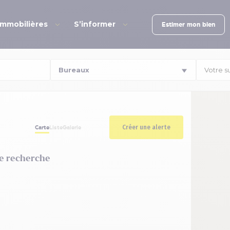
immobilières
S’informer
Estimer mon bien
Votre s
Créer une alerte
Carte
Liste
Galerie
re recherche