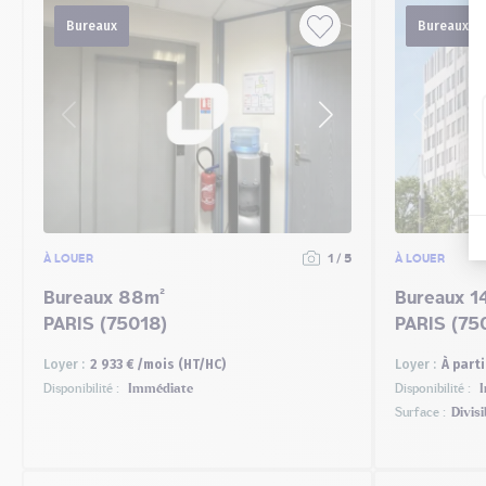
Bureaux
Bureaux
À LOUER
1 / 5
À LOUER
Bureaux 88m²
Bureaux 1
PARIS (75018)
PARIS (75
Loyer :
2 933 € /mois (HT/HC)
Loyer :
À parti
Disponibilité :
Immédiate
Disponibilité :
I
Surface :
Divisi