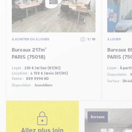
À ACHETER OU À LOUER
1 / 10
À LOUER
Bureaux 217m²
Bureaux 6
PARIS (75018)
PARIS (75
Loyer :
230 € /m²/an (HT/HC)
Loyer :
À part
Location :
4 159 € /mois (HT/HC)
Disponibilité :
S
Vente :
889 999€ HD
Surface :
Divisi
Disponibilité :
Immédiate
Bureaux
Allez plus loin