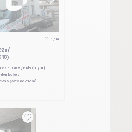
1 / 14
92m²
018)
ir de 8 030 € /mois (HT/HC)
elon les lots
bles à partir de 292 m²