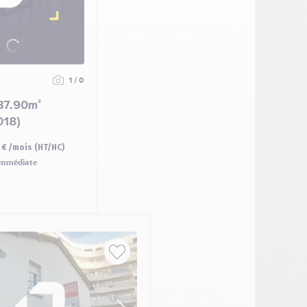
1 / 0
37.90m²
018)
 € /mois (HT/HC)
mmédiate