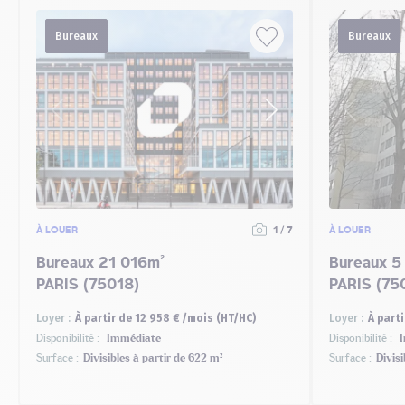
Bureaux
Bureaux
À LOUER
1 / 7
À LOUER
Bureaux 21 016m²
Bureaux 5
PARIS (75018)
PARIS (75
Loyer :
À partir de 12 958 € /mois (HT/HC)
Loyer :
À parti
Disponibilité :
Immédiate
Disponibilité :
I
Surface :
Divisibles à partir de 622 m²
Surface :
Divis