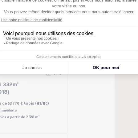
1 / 15
4 332m²
018)
r de 53 770 € /mois (HT/HC)
mmédiate
bles à partir de 2 581 m²