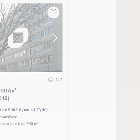
1 / 4
 007m²
018)
r de 5 308 € /mois (HT/HC)
mmédiate
ibles à partir de 260 m²