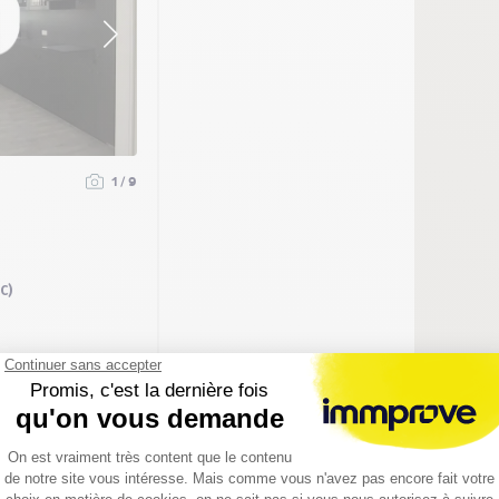
1 / 9
C)