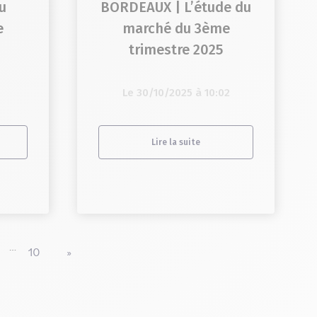
u
BORDEAUX | L’étude du
e
marché du 3ème
trimestre 2025
Le 30/10/2025 à 10:02
Lire la suite
…
10
»