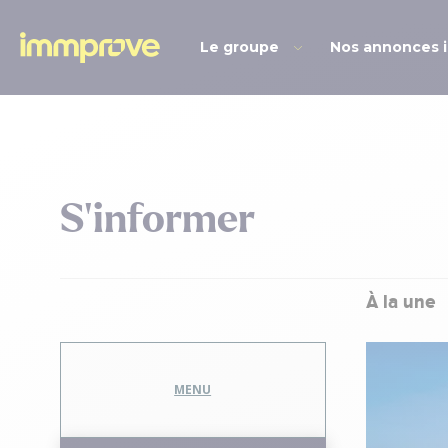
Le groupe
Nos annonces 
S’informer
À la une
LYON | L’étude du
MENU
rché du 1er trimestre