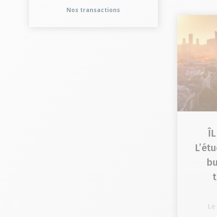
Nos transactions
Î
L’ét
bu
Le