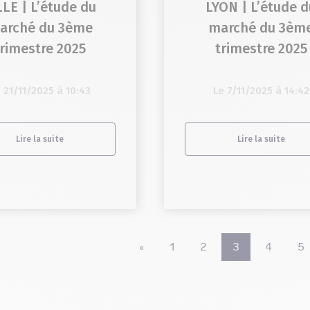
LLE | L’étude du
LYON | L’étude d
arché du 3ème
marché du 3èm
trimestre 2025
trimestre 2025
 21/11/2025 à 10:43
Le 7/11/2025 à 14:42
Lire la suite
Lire la suite
«
1
2
3
4
5