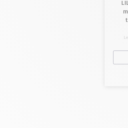
LI
m
Le