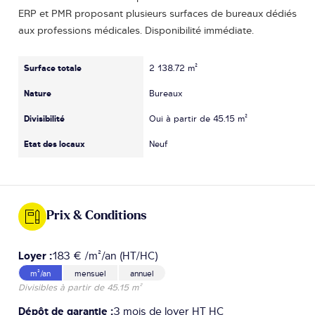
ERP et PMR proposant plusieurs surfaces de bureaux dédiés
aux professions médicales. Disponibilité immédiate.
Surface totale
2 138.72 m²
Nature
Bureaux
Divisibilité
Oui à partir de 45.15 m²
Etat des locaux
Neuf
Prix & Conditions
Loyer :
183 € /m²/an (HT/HC)
m²/an
mensuel
annuel
Divisibles à partir de 45.15 m²
Dépôt de garantie :
3 mois de loyer HT HC