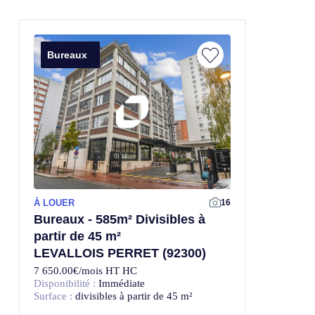
Bureaux
À LOUER
Offre Exclusive
16
Bureaux - 585m² Divisibles à
partir de 45 m²
LEVALLOIS PERRET (92300)
7 650.00€/mois HT HC
Disponibilité :
Immédiate
Surface :
divisibles à partir de 45 m²