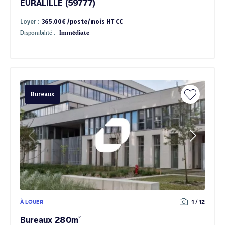
EURALILLE (59777)
Loyer :
365.00€ /poste/mois HT CC
Disponibilité :
Immédiate
Bureaux
À LOUER
1 / 12
Bureaux 280m²