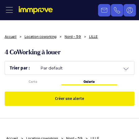
Accueil
Location coworking
Nord - 59
LILLE
4 CoWorking à louer
Trier par :
Carte
Galerie
Créer une alerte
Accueil
Location coworking
Nord - 59
LILLE