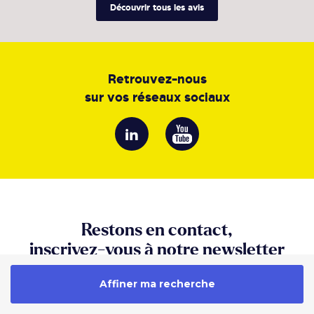
Découvrir tous les avis
Un bail
Vous gardez le
conventionnel
contrôle sur
nécessite un
l’aménagement
engagement sur le
long terme.
Retrouvez-nous
Les coûts
sur vos réseaux sociaux
Vous façonnez
d’aménagement
votre image
sont le plus
professionnelle.
souvent à votre
charge.
Les coûts
Les charges et une
d’occupation sont
partie des services
très compétitifs.
sont internalisées.
Restons en contact,
inscrivez-vous à notre newsletter
Bureaux opérés et coworking (avec un contrat de
prestation de services)
Recevez nos conseils
Affiner ma recherche
et l’actualité du groupe Immprove
Choisir un espace en bureaux opérés, c’est opter pour un