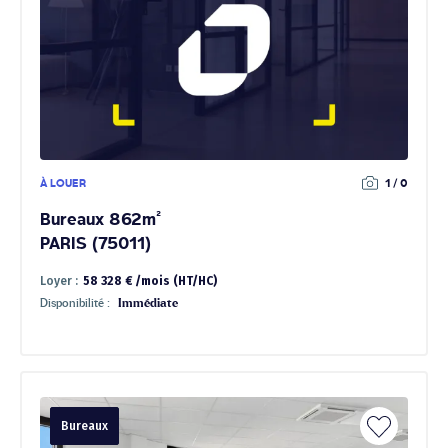
À LOUER
1 / 0
Bureaux 862m²
PARIS (75011)
Loyer :
58 328 € /mois (HT/HC)
Disponibilité :
Immédiate
Bureaux