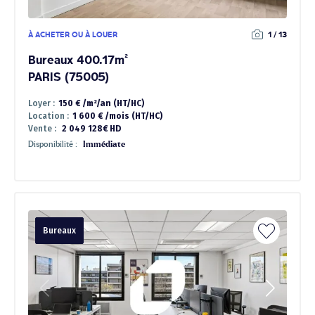
À ACHETER OU À LOUER
1 / 13
Bureaux 400.17m²
PARIS (75005)
Loyer :
150 € /m²/an (HT/HC)
Location :
1 600 € /mois (HT/HC)
Vente :
2 049 128€ HD
Disponibilité :
Immédiate
Bureaux