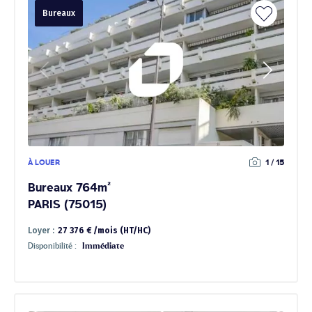
Bureaux
À LOUER
1 / 15
Bureaux 764m²
PARIS (75015)
Loyer :
27 376 € /mois (HT/HC)
Disponibilité :
Immédiate