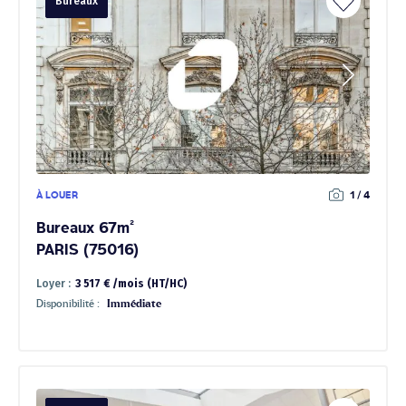
Bureaux
À LOUER
1 / 4
Bureaux 67m²
PARIS (75016)
Loyer :
3 517 € /mois (HT/HC)
Disponibilité :
Immédiate