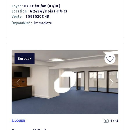
Loyer :
670 € /m²/an (HT/HC)
Location :
6 243 € /mois (HT/HC)
Vente :
1 591 520€ HD
Disponibilité :
Immédiate
Bureaux
À LOUER
1 / 13