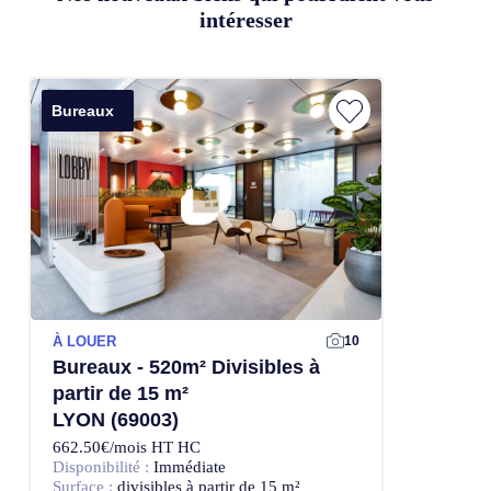
intéresser
Bureaux
À LOUER
10
Bureaux - 520m² Divisibles à
partir de 15 m²
LYON (69003)
662.50€/mois HT HC
Disponibilité :
Immédiate
Surface :
divisibles à partir de 15 m²