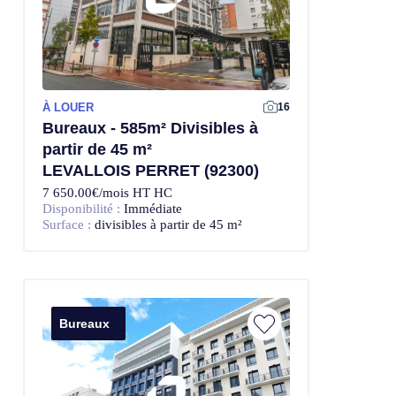
À LOUER
Offre Exclusive
16
Bureaux - 585m² Divisibles à
partir de 45 m²
LEVALLOIS PERRET (92300)
7 650.00€/mois HT HC
Disponibilité :
Immédiate
Surface :
divisibles à partir de 45 m²
Bureaux