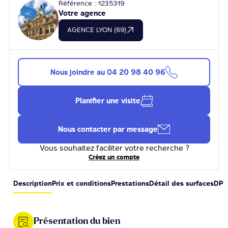
Référence : 1235319
Votre agence
AGENCE LYON (69)
Nous joindre au
04 20 98 40 96
Planifier une visite
Nous contacter par message
Vous souhaitez faciliter votre recherche ?
Créez un compte
Description
Prix et conditions
Prestations
Détail des surfaces
DPE
Présentation du bien