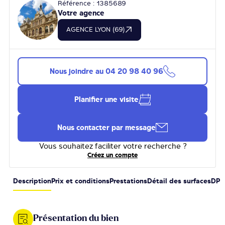
Référence : 1385689
Votre agence
AGENCE LYON (69)
Nous joindre au
04 20 98 40 96
Planifier une visite
Nous contacter par message
Vous souhaitez faciliter votre recherche ?
Créez un compte
Description
Prix et conditions
Prestations
Détail des surfaces
DPE
Présentation du bien