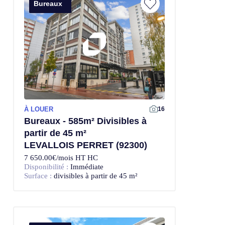
Bureaux
À LOUER
Offre Exclusive
16
Bureaux - 585m² Divisibles à
partir de 45 m²
LEVALLOIS PERRET (92300)
7 650.00€/mois HT HC
Disponibilité :
Immédiate
Surface :
divisibles à partir de 45 m²