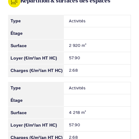
Répartition & surfaces des espaces
Activités
2 920 m²
57.90
2.68
Activités
4 218 m²
57.90
2.68