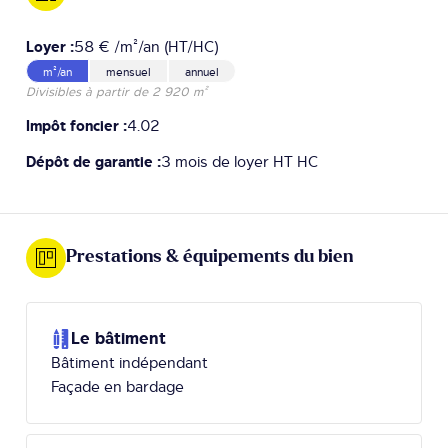
Loyer :
58 € /m²/an (HT/HC)
m²/an
mensuel
annuel
Divisibles à partir de 2 920 m²
Impôt foncier :
4.02
Dépôt de garantie :
3 mois de loyer HT HC
Prestations & équipements du bien
Le bâtiment
Bâtiment indépendant
Façade en bardage