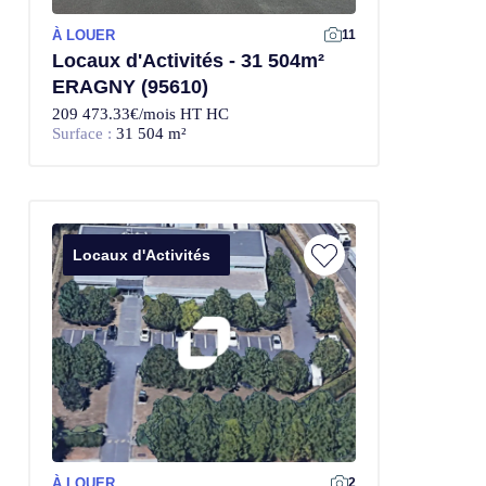
À LOUER
11
Locaux d'Activités - 31 504m²
ERAGNY (95610)
209 473.33€/mois HT HC
Surface :
31 504 m²
Locaux d'Activités
À LOUER
2