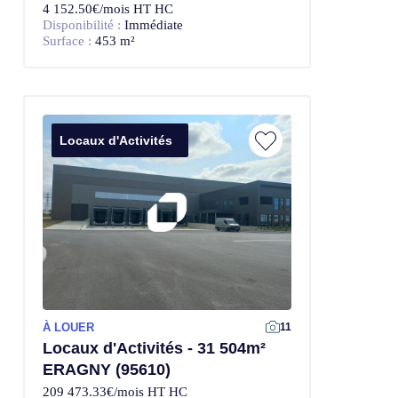
4 152.50€/mois HT HC
Disponibilité :
Immédiate
Surface :
453 m²
Locaux d'Activités
À LOUER
11
Locaux d'Activités - 31 504m²
ERAGNY (95610)
209 473.33€/mois HT HC