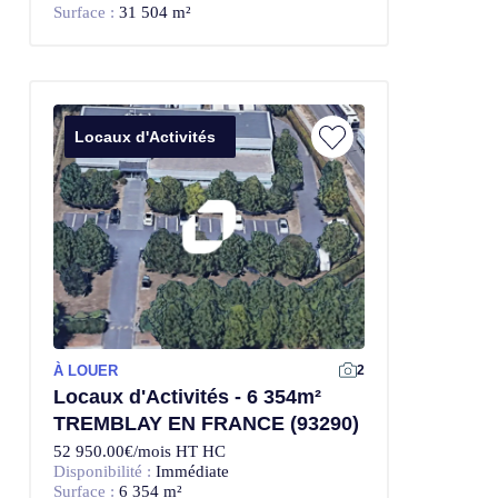
Surface :
31 504 m²
Locaux d'Activités
À LOUER
2
Locaux d'Activités - 6 354m²
TREMBLAY EN FRANCE (93290)
52 950.00€/mois HT HC
Disponibilité :
Immédiate
Surface :
6 354 m²