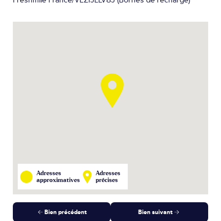
Freshmile France/VEZIJLLV8J (Bornes de recharge)
Adresses
Adresses
approximatives
précises
Bien précédent
Bien suivant