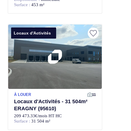
Surface :
453 m²
Locaux d'Activités
À LOUER
11
Locaux d'Activités - 31 504m²
ERAGNY (95610)
209 473.33€/mois HT HC
Surface :
31 504 m²