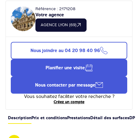
Référence : 2171208
Votre agence
AGENCE LYON (69)
Nous joindre au
04 20 98 40 96
Planifier une visite
Nous contacter par message
Vous souhaitez faciliter votre recherche ?
Créez un compte
Description
Prix et conditions
Prestations
Détail des surfaces
DPE