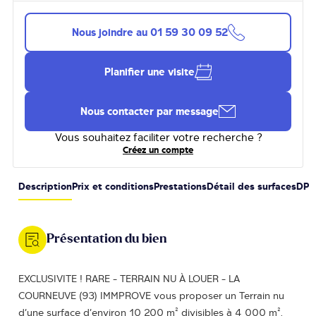
Nous joindre au
01 59 30 09 52
Planifier une visite
Nous contacter par message
Vous souhaitez faciliter votre recherche ?
Créez un compte
Description
Prix et conditions
Prestations
Détail des surfaces
DPE
Présentation du bien
EXCLUSIVITE ! RARE - TERRAIN NU À LOUER - LA
COURNEUVE (93) IMMPROVE vous proposer un Terrain nu
d’une surface d’environ 10 200 m² divisibles à 4 000 m²,