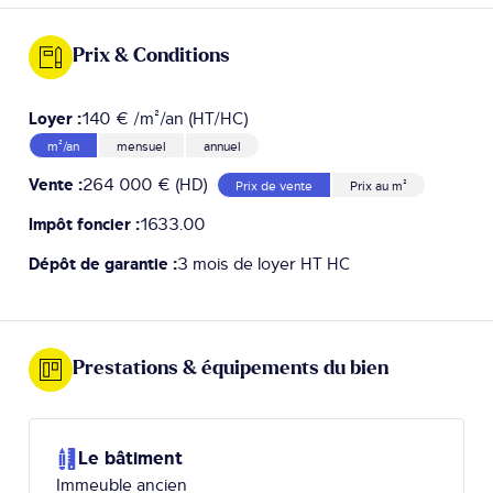
Prix & Conditions
Loyer :
140 € /m²/an (HT/HC)
m²/an
mensuel
annuel
Vente :
264 000 € (HD)
Prix de vente
Prix au m²
Impôt foncier :
1633.00
Dépôt de garantie :
3 mois de loyer HT HC
Prestations & équipements du bien
Le bâtiment
Immeuble ancien