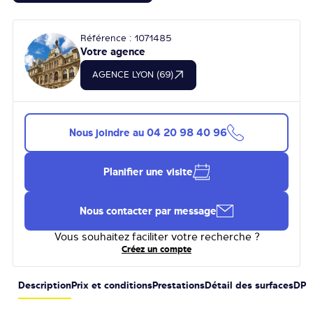
Référence : 1071485
Votre agence
AGENCE LYON (69)
Nous joindre au
04 20 98 40 96
Planifier une visite
Nous contacter par message
Vous souhaitez faciliter votre recherche ?
Créez un compte
Description
Prix et conditions
Prestations
Détail des surfaces
DPE