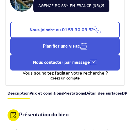
AGENCE ROISSY-EN-FRANCE (95)
Nous joindre au
01 59 30 09 52
Planifier une visite
Nous contacter par message
Vous souhaitez faciliter votre recherche ?
Créez un compte
Description
Prix et conditions
Prestations
Détail des surfaces
DPE
Présentation du bien