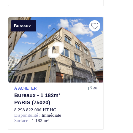
Bureaux
À ACHETER
26
Bureaux - 1 182m²
PARIS (75020)
8 298 822.00€ HT HC
Disponibilité :
Immédiate
Surface :
1 182 m²