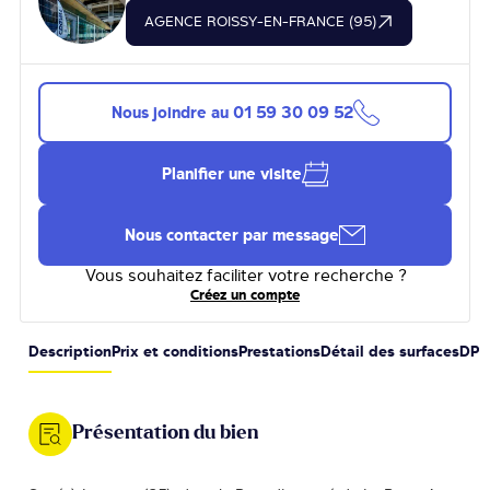
AGENCE ROISSY-EN-FRANCE (95)
Nous joindre au
01 59 30 09 52
Planifier une visite
Nous contacter par message
Vous souhaitez faciliter votre recherche ?
Créez un compte
Description
Prix et conditions
Prestations
Détail des surfaces
DPE
Présentation du bien