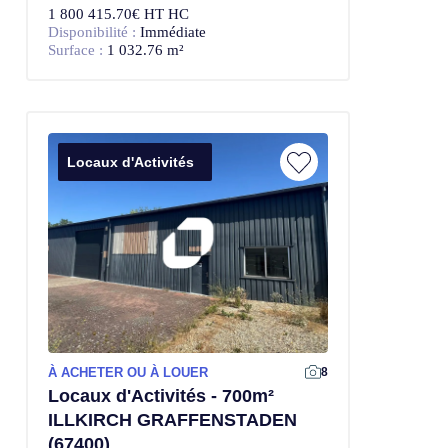
1 800 415.70€ HT HC
Disponibilité :
Immédiate
Surface :
1 032.76 m²
Locaux d'Activités
À ACHETER OU À LOUER
8
Locaux d'Activités - 700m²
ILLKIRCH GRAFFENSTADEN
(67400)