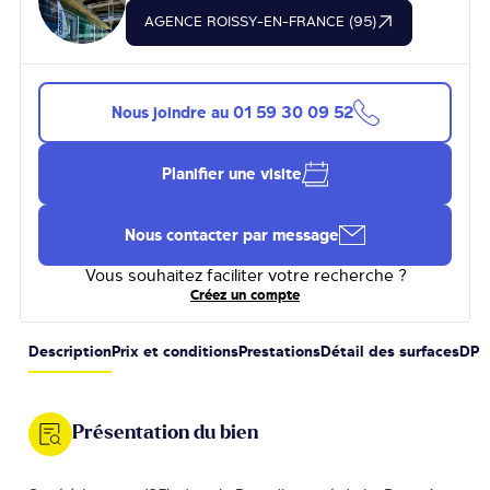
AGENCE ROISSY-EN-FRANCE (95)
Nous joindre au
01 59 30 09 52
Planifier une visite
Nous contacter par message
Vous souhaitez faciliter votre recherche ?
Créez un compte
Description
Prix et conditions
Prestations
Détail des surfaces
DPE
Présentation du bien