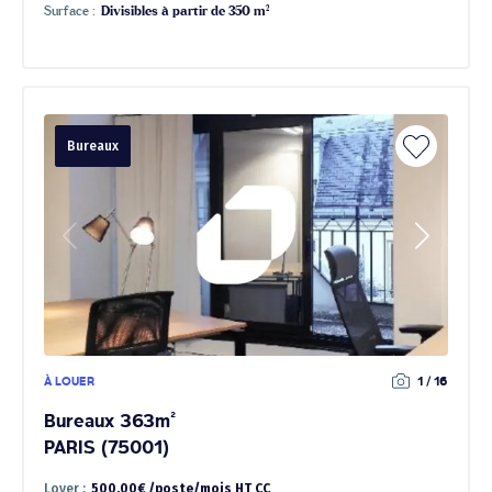
Surface :
Divisibles à partir de 350 m²
Bureaux
À LOUER
1 / 16
Bureaux 363m²
PARIS (75001)
Loyer :
500.00€ /poste/mois HT CC