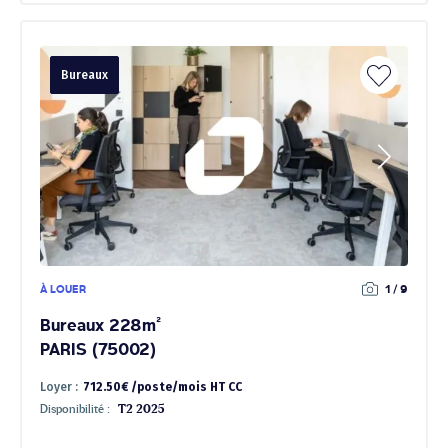
Bureaux
À LOUER
1 / 9
Bureaux 228m²
PARIS (75002)
Loyer :
712.50€ /poste/mois HT CC
Disponibilité :
T2 2025