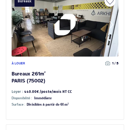
Bureaux
À LOUER
1 / 5
Bureaux 261m²
PARIS (75002)
Loyer :
440.00€ /poste/mois HT CC
Disponibilité :
Immédiate
Surface :
Divisibles à partir de 61 m²