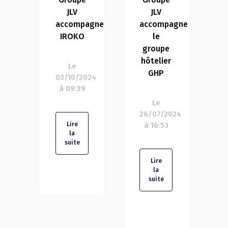
JLV
JLV
accompagne
accompagne
IROKO
le
groupe
C
hôtelier
Le
GHP
i
03/10/2024
i
à 09:39
Le
26/07/2024
Lire
à 16:53
2
la
suite
Lire
la
suite