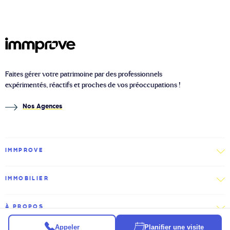
Faites gérer votre patrimoine par des professionnels
expérimentés, réactifs et proches de vos préoccupations !
Nos Agences
IMMPROVE
IMMOBILIER
À PROPOS
Appeler
Planifier une visite
2026 © Immprove
Politique de confidentialité