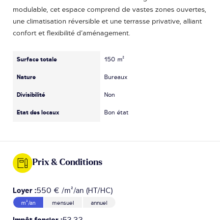
modulable, cet espace comprend de vastes zones ouvertes,
une climatisation réversible et une terrasse privative, alliant
confort et flexibilité d’aménagement.
Surface totale
150 m²
Nature
Bureaux
Divisibilité
Non
Etat des locaux
Bon état
Prix & Conditions
Loyer :
550 € /m²/an (HT/HC)
m²/an
mensuel
annuel
Impôt foncier :
53.33