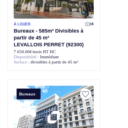
À LOUER
Offre Exclusive
16
Bureaux - 585m² Divisibles à
partir de 45 m²
LEVALLOIS PERRET (92300)
7 650.00€/mois HT HC
Disponibilité :
Immédiate
Surface :
divisibles à partir de 45 m²
Bureaux