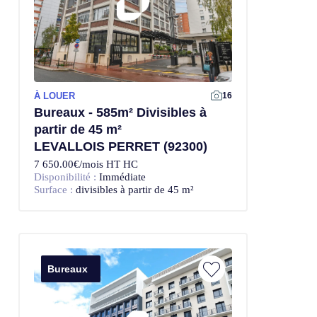
À LOUER
Offre Exclusive
16
Bureaux - 585m² Divisibles à
partir de 45 m²
LEVALLOIS PERRET (92300)
7 650.00€/mois HT HC
Disponibilité :
Immédiate
Surface :
divisibles à partir de 45 m²
Bureaux