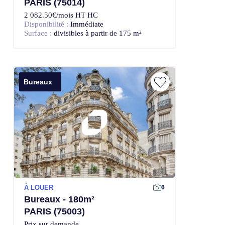
PARIS (75014)
2 082.50€/mois HT HC
Disponibilité :
Immédiate
Surface :
divisibles à partir de 175 m²
Bureaux
À LOUER
6
Bureaux - 180m²
PARIS (75003)
Prix sur demande