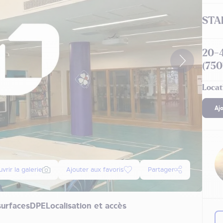
STA
20-
(750
Locat
Aj
vrir la galerie
Ajouter aux favoris
Partager
surfaces
DPE
Localisation et accès