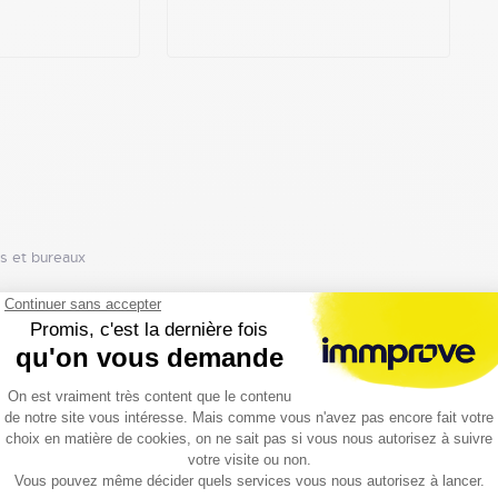
es et bureaux
Loyer
Charges
(€/m²/an HT HC)
(€/m²/an HT HC)
360.00
213.00