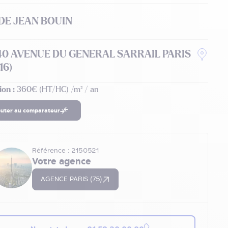
DE JEAN BOUIN
40 AVENUE DU GENERAL SARRAIL PARIS
16)
ion :
360€ (HT/HC) /m² / an
outer au comparateur
Référence : 2150521
Votre agence
AGENCE PARIS (75)