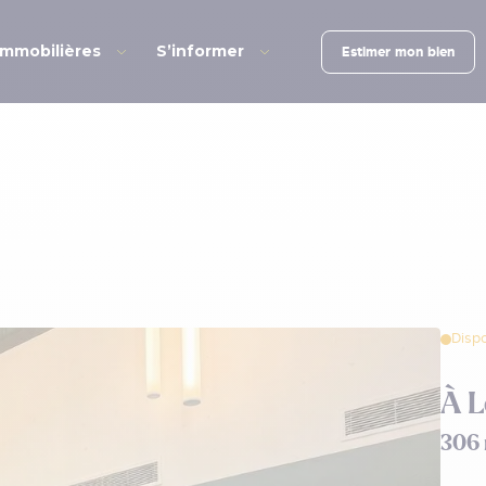
immobilières
S’informer
Estimer mon bien
Disp
À 
306