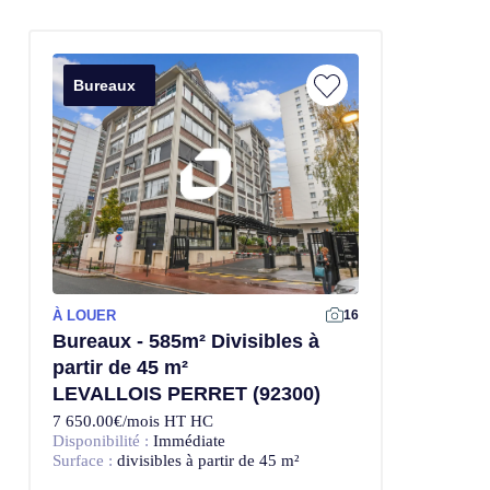
Bureaux
À LOUER
Offre Exclusive
16
Bureaux - 585m² Divisibles à
partir de 45 m²
LEVALLOIS PERRET (92300)
7 650.00€/mois HT HC
Disponibilité :
Immédiate
Surface :
divisibles à partir de 45 m²