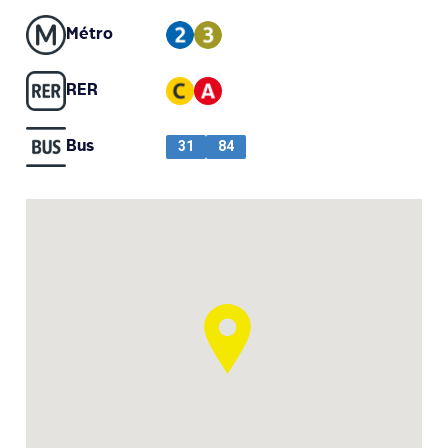
Métro
RER
Bus
31
84