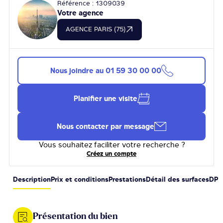
Référence : 1309039
Votre agence
AGENCE PARIS (75)
Nous joindre au
01 59 30 00 00
Planifier une visite
Nous contacter par message
Vous souhaitez faciliter votre recherche ?
Créez un compte
Description
Prix et conditions
Prestations
Détail des surfaces
DPE
Présentation du bien