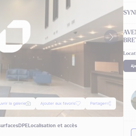
SYN
AVE
BRE
Locat
Aj
vrir la galerie
Ajouter aux favoris
Partager
surfaces
DPE
Localisation et accès