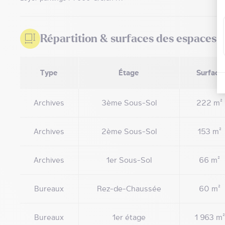
Répartition & surfaces des espaces
Type
Étage
Surface
Archives
3ème Sous-Sol
222 m²
Archives
2ème Sous-Sol
153 m²
Archives
1er Sous-Sol
66 m²
Bureaux
Rez-de-Chaussée
60 m²
Bureaux
1er étage
1 963 m²