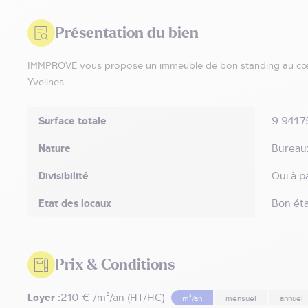
Présentation du bien
IMMPROVE vous propose un immeuble de bon standing au cœu
Yvelines.
Surface totale
9 941.7
Nature
Bureau
Divisibilité
Oui à p
Etat des locaux
Bon éta
Prix & Conditions
Loyer :
210 € /m²/an (HT/HC)
m²/an
mensuel
annuel