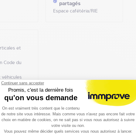
partagés
Espace cafétéria/RIE
rticales et
n Code du
 véhicules
Surfaces
 et lumineuses
 véhicules