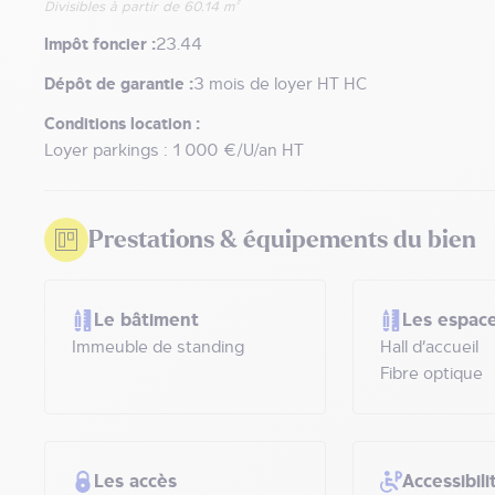
Divisibles à partir de 60.14 m²
Impôt foncier :
23.44
Dépôt de garantie :
3 mois de loyer HT HC
Conditions location :
Loyer parkings : 1 000 €/U/an HT
Prestations & équipements du bien
Le bâtiment
Les espace
Immeuble de standing
Hall d’accueil
Fibre optique
Les accès
Accessibili