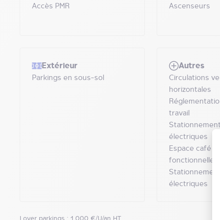
Accès PMR
Ascenseurs
Extérieur
Autres
Parkings en sous-sol
Circulations ve
horizontales
Réglementatio
travail
Stationnement
électriques
Espace café . 
fonctionnelles
Stationnement
électriques
Loyer parkings : 1 000 €/U/an HT