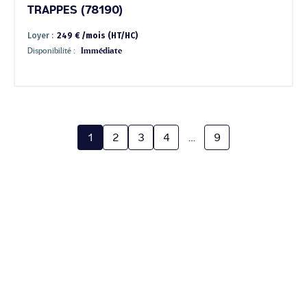
TRAPPES (78190)
Loyer :
249 € /mois (HT/HC)
Disponibilité :
Immédiate
1
2
3
4
…
9