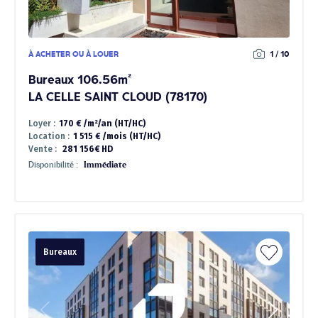
À ACHETER OU À LOUER
1 / 10
Bureaux 106.56m²
LA CELLE SAINT CLOUD (78170)
Loyer :
170 € /m²/an (HT/HC)
Location :
1 515 € /mois (HT/HC)
Vente :
281 156€ HD
Disponibilité :
Immédiate
Bureaux