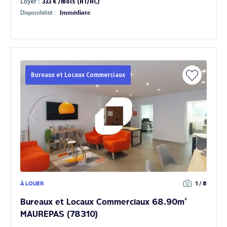
Loyer :
333 € /mois (HT/HC)
Disponibilité :
Immédiate
Bureaux et Locaux Commerciaux
À LOUER
1 / 8
Bureaux et Locaux Commerciaux 68.90m²
MAUREPAS (78310)