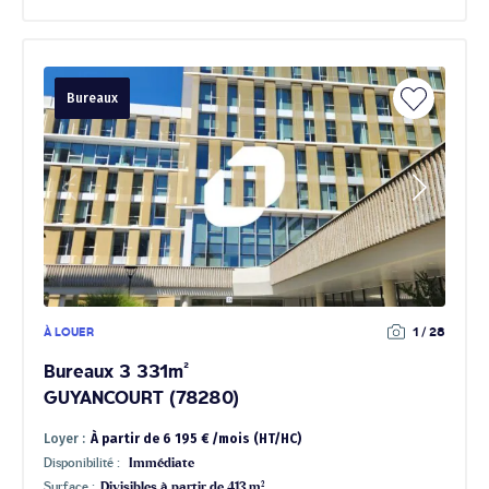
Bureaux
À LOUER
1 / 28
Bureaux 3 331m²
GUYANCOURT (78280)
Loyer :
À partir de 6 195 € /mois (HT/HC)
Disponibilité :
Immédiate
Surface :
Divisibles à partir de 413 m²