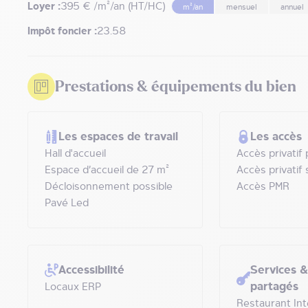
Loyer :
395 € /m²/an (HT/HC)
m²/an
mensuel
annuel
Impôt foncier :
23.58
Prestations & équipements du bien
Les espaces de travail
Les accès
Hall d'accueil
Accès privatif
Espace d’accueil de 27 m²
Accès privatif 
Décloisonnement possible
Accès PMR
Pavé Led
Accessibilité
Services 
partagés
Locaux ERP
Restaurant Int