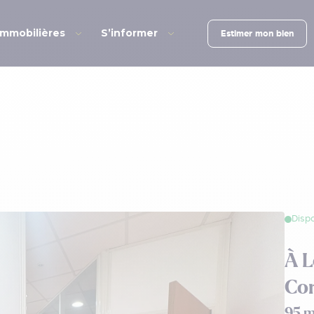
immobilières
S’informer
Estimer mon bien
Dispo
À L
Co
95 m