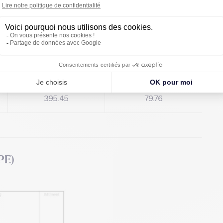
Loyer
Charges
(€/m²/an HT HC)
(€/m²/an HT HC)
Prix sur demande
Prix sur demande
395.45
79.76
PE)