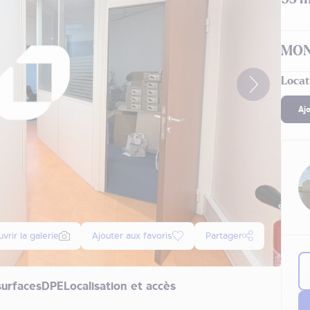
MON
Locat
Aj
vrir la galerie
Ajouter aux favoris
Partager
surfaces
DPE
Localisation et accès