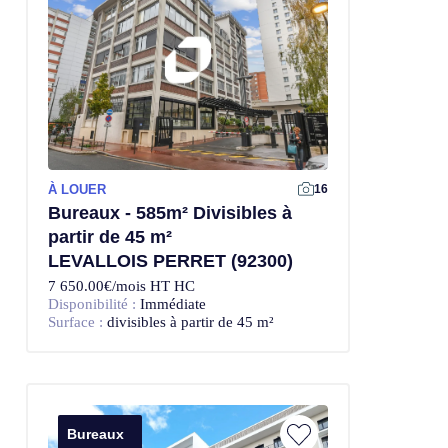
À LOUER
Offre Exclusive
16
Bureaux - 585m² Divisibles à
partir de 45 m²
LEVALLOIS PERRET (92300)
7 650.00€/mois HT HC
Disponibilité :
Immédiate
Surface :
divisibles à partir de 45 m²
Bureaux