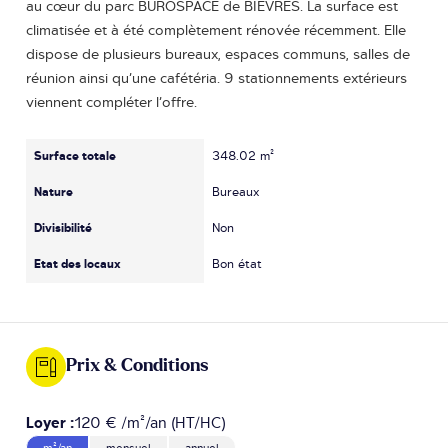
au cœur du parc BUROSPACE de BIEVRES. La surface est
climatisée et à été complètement rénovée récemment. Elle
dispose de plusieurs bureaux, espaces communs, salles de
réunion ainsi qu’une cafétéria. 9 stationnements extérieurs
viennent compléter l’offre.
Surface totale
348.02 m²
Nature
Bureaux
Divisibilité
Non
Etat des locaux
Bon état
Prix & Conditions
Loyer :
120 € /m²/an (HT/HC)
m²/an
mensuel
annuel