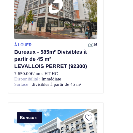
À LOUER
Offre Exclusive
16
Bureaux - 585m² Divisibles à
partir de 45 m²
LEVALLOIS PERRET (92300)
7 650.00€/mois HT HC
Disponibilité :
Immédiate
Surface :
divisibles à partir de 45 m²
Bureaux