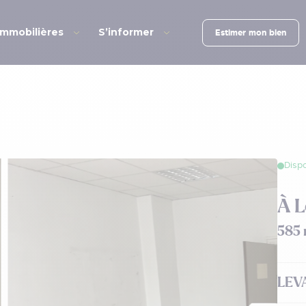
immobilières
S’informer
Estimer mon bien
Dispo
À 
585 
LEV