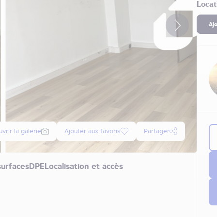
Locat
Aj
vrir la galerie
Ajouter aux favoris
Partager
surfaces
DPE
Localisation et accès