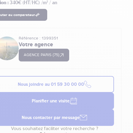
ion :
340€ (HT/HC) /m² / an
outer au comparateur
Référence : 1399351
Votre agence
AGENCE PARIS (75)
Nous joindre au
01 59 30 00 00
Planifier une visite
Nous contacter par message
Vous souhaitez faciliter votre recherche ?