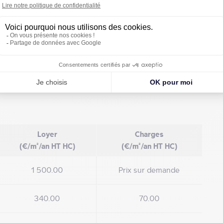
alités de résiliation : triennale ? Indice de révision : ILAT ?
 €/m² HT HC ? Taxe sur les bureaux et impôt foncier à la charge
ailleur ? Assurance propriétaire à la charge du Preneur ? Type de
Loyer
Charges
(€/m²/an HT HC)
(€/m²/an HT HC)
1 500.00
Prix sur demande
340.00
70.00