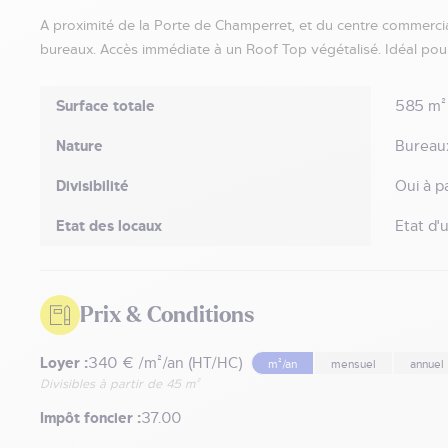
A proximité de la Porte de Champerret, et du centre commer
bureaux. Accès immédiate à un Roof Top végétalisé. Idéal pour
Surface totale
585 m²
Nature
Bureau
Divisibilité
Oui à p
Etat des locaux
Etat d'
Prix & Conditions
Loyer :
340 € /m²/an (HT/HC)
m²/an
mensuel
annuel
Divisibles à partir de 45 m²
Impôt foncier :
37.00