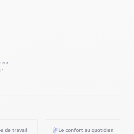
eneur
ur
s de travail
Le confort au quotidien