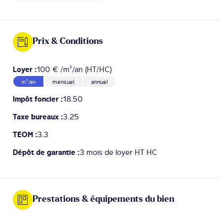
Prix & Conditions
Loyer :
100 € /m²/an (HT/HC)
m²/an
mensuel
annuel
Impôt foncier :
18.50
Taxe bureaux :
3.25
TEOM :
3.3
Dépôt de garantie :
3 mois de loyer HT HC
Prestations & équipements du bien