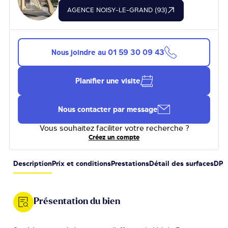
AGENCE NOISY-LE-GRAND (93)
Nous joindre au
01 59 30 09 43
Planifier une visite
Nous contacter par message
Vous souhaitez faciliter votre recherche ?
Créez un compte
Description
Prix et conditions
Prestations
Détail des surfaces
DPE
Présentation du bien