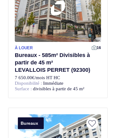
À LOUER
Offre Exclusive
16
Bureaux - 585m² Divisibles à
partir de 45 m²
LEVALLOIS PERRET (92300)
7 650.00€/mois HT HC
Disponibilité :
Immédiate
Surface :
divisibles à partir de 45 m²
Bureaux