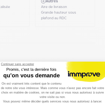
Autres
alisée
Aire de livraison
Grande hauteur sous
plafond au RDC
Loyer
Charges
(€/m²/an HT HC)
(€/m²/an HT HC)
1 000.00
Prix sur demande
140.00
10.00