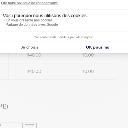
140.00
10.00
²
140.00
10.00
²
140.00
10.00
²
140.00
10.00
140.00
10.00
PE)