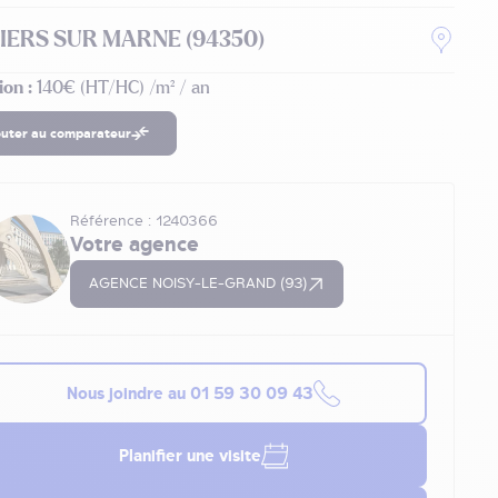
LIERS SUR MARNE (94350)
ion :
140€ (HT/HC) /m² / an
outer au comparateur
Référence : 1240366
Votre agence
AGENCE NOISY-LE-GRAND (93)
Nous joindre au
01 59 30 09 43
Planifier une visite