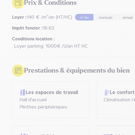
Prix & Conditions
Loyer :
140 € /m²/an (HT/HC)
m²/an
mensuel
annuel
Impôt foncier :
16.63
Conditions location :
. Loyer parking: 1000€ /U/an HT HC
Prestations & équipements du bien
Les espaces de travail
Le confort
Hall d'accueil
Climatisation r
Plinthes périphériques