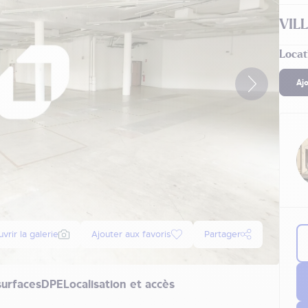
VIL
Locat
Aj
vrir la galerie
Ajouter aux favoris
Partager
surfaces
DPE
Localisation et accès