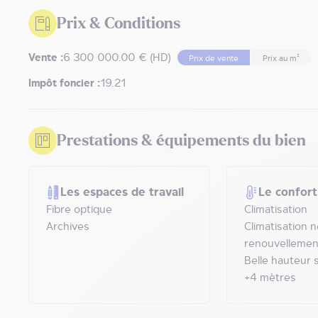
Prix & Conditions
Vente :
6 300 000.00 € (HD)
Prix de vente
Prix au m²
Impôt foncier :
19.21
Prestations & équipements du bien
Les espaces de travail
Le confort
Fibre optique
Climatisation
Archives
Climatisation 
renouvellement
Belle hauteur 
+4 mètres