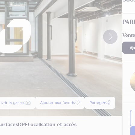
PARI
Vente
Aj
vrir la galerie
Ajouter aux favoris
Partager
surfaces
DPE
Localisation et accès