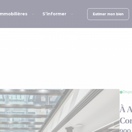
immobilières
S’informer
Estimer mon bien
Dispo
À A
Co
900.