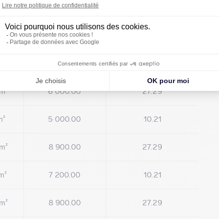
Prix achat
Charges (achat)
ace
(€/m² HT HC)
(€/m² HT HC)
m²
6 000.00
27.29
m²
5 000.00
10.21
m²
8 900.00
27.29
m²
7 200.00
10.21
m²
8 900.00
27.29