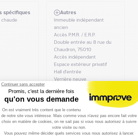
s spécifiques
Autres
 chaude
Immeuble indépendant
ancien
Accès P.M.R. / E.R.P.
Double entrée au 8 rue du
Chaudron, 75010
Accès indépendant
Espace extérieur privatif
Hall d'entrée
Verrière neuve
Réserve 12m²
Mur écran avec régie, studio
photo
Configuration : mixtes
Salles De Réunion
Local vélo