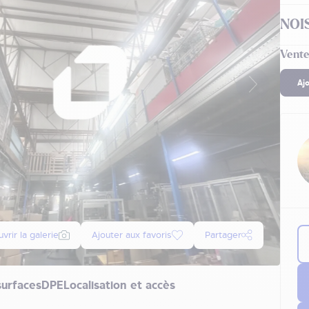
NOIS
Vente
Aj
vrir la galerie
Ajouter aux favoris
Partager
surfaces
DPE
Localisation et accès