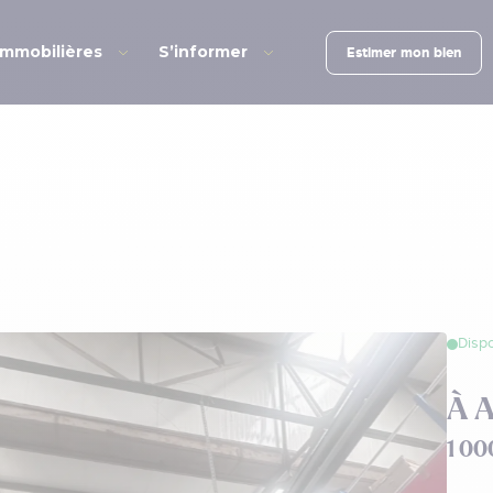
immobilières
S’informer
Estimer mon bien
Dispo
À 
1 00