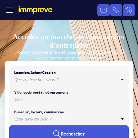
Accédez au marché de l’immobilier
d’entreprise
Trouvez rapidement le bien adapté à votre projet avec un
accompagnement à chaque étape
Location/Achat/Cession
Ville, code postal, département
Bureaux, locaux, commerces…
Rechercher