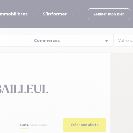
immobilières
S’informer
Estimer mon bien
Votre s
BAILLEUL
Créer une alerte
Carte
Liste
Galerie