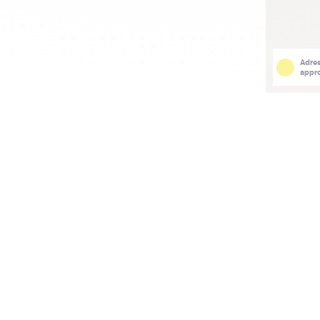
Adre
appr
ffres aux alentours