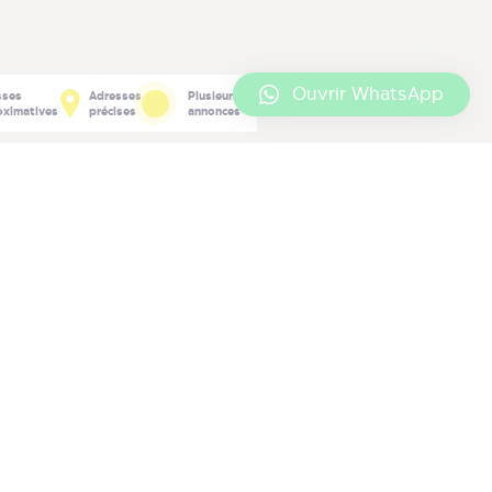
Ouvrir WhatsApp
sses
Adresses
Plusieurs
oximatives
précises
annonces