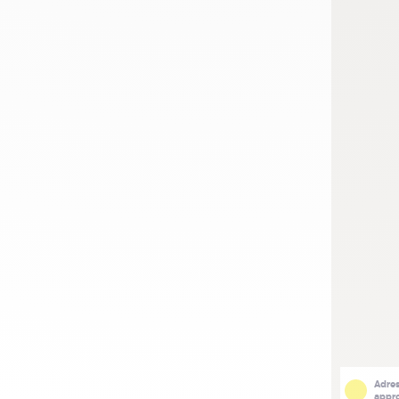
Adre
appr