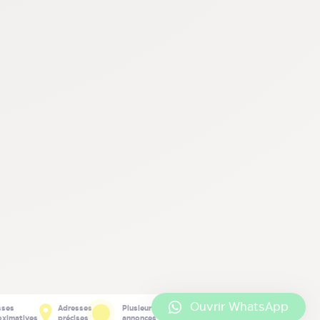
Ouvrir WhatsApp
sses
Adresses
Plusieurs
oximatives
précises
annonces