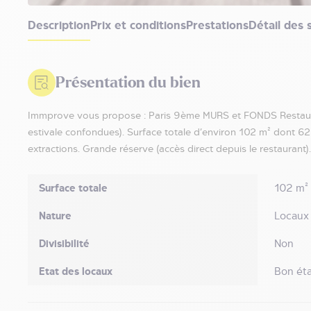
Description
Prix et conditions
Prestations
Détail des 
Présentation du bien
Immprove vous propose : Paris 9ème MURS et FONDS Restauran
estivale confondues). Surface totale d’environ 102 m² dont 6
extractions. Grande réserve (accès direct depuis le restaurant
Surface totale
102 m²
Nature
Locaux
Divisibilité
Non
Etat des locaux
Bon éta