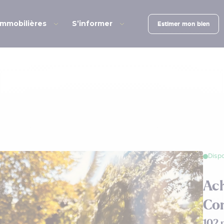
immobilières
S’informer
Estimer mon bien
Dispo
Ach
Co
102 