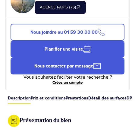
AGENCE PARIS (75)
Nous joindre au
01 59 30 00 00
Planifier une visite
Nous contacter par message
Vous souhaitez faciliter votre recherche ?
Créez un compte
Description
Prix et conditions
Prestations
Détail des surfaces
DPE
Présentation du bien