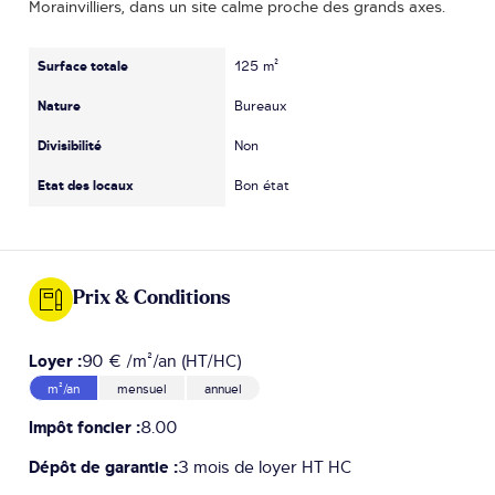
Morainvilliers, dans un site calme proche des grands axes.
Surface totale
125 m²
Nature
Bureaux
Divisibilité
Non
Etat des locaux
Bon état
Prix & Conditions
Loyer :
90 € /m²/an (HT/HC)
m²/an
mensuel
annuel
Impôt foncier :
8.00
Dépôt de garantie :
3 mois de loyer HT HC