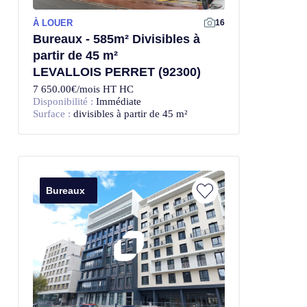
À LOUER
Offre Exclusive
16
Bureaux - 585m² Divisibles à
partir de 45 m²
LEVALLOIS PERRET (92300)
7 650.00€/mois HT HC
Disponibilité :
Immédiate
Surface :
divisibles à partir de 45 m²
Bureaux