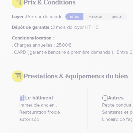
Prix & Conditions
Loyer :
Prix sur demande
m²/an
mensuel
annuel
Dépôt de garantie :
3 mois de loyer HT HC
Conditions location :
. Charges annuelles : 2500€
. GAPD ( garantie bancaire à première demande ) : Entre 6
Prestations & équipements du bien
Le bâtiment
Autres
Immeuble ancien .
Petite condui
Restauration froide
Sanitaires et p
autorisée
Linéaire de fa