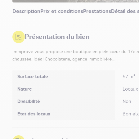
Description
Prix et conditions
Prestations
Détail des 
Présentation du bien
Immprove vous propose une boutique en plein cœur du 17e ar
chaussée. Idéal Chocolaterie, agence immobilière...
Surface totale
57 m²
Nature
Locaux
Divisibilité
Non
Etat des locaux
Bon éta