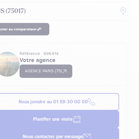
S (75017)
outer au comparateur
Référence : 696414
Votre agence
AGENCE PARIS (75)
Nous joindre au
01 59 30 00 00
Planifier une visite
Nous contacter par message