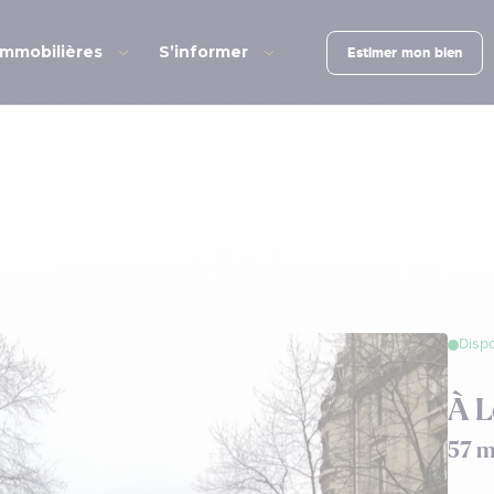
immobilières
S’informer
Estimer mon bien
Dispo
À 
57 m