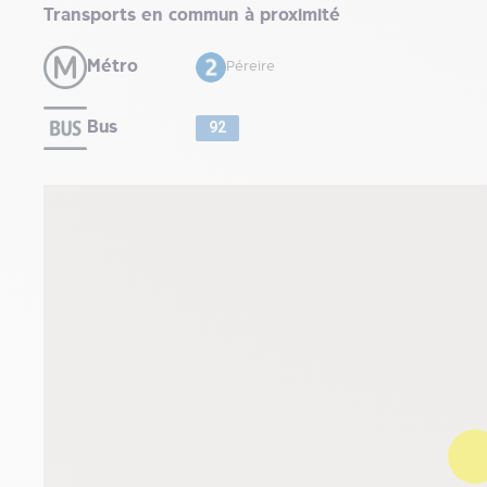
Transports en commun à proximité
Métro
Péreire
Bus
92