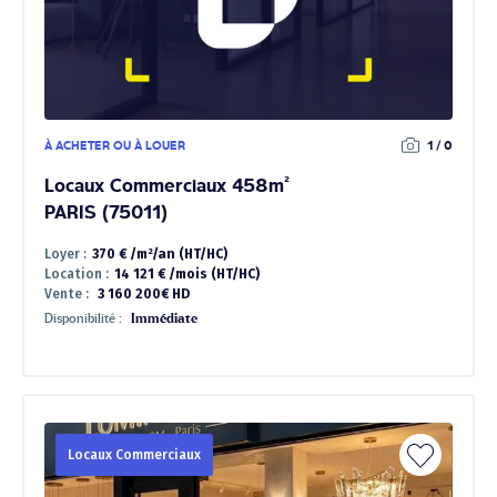
À ACHETER OU À LOUER
1 / 0
Locaux Commerciaux 458m²
PARIS (75011)
Loyer :
370 € /m²/an (HT/HC)
Location :
14 121 € /mois (HT/HC)
Vente :
3 160 200€ HD
Disponibilité :
Immédiate
Locaux Commerciaux