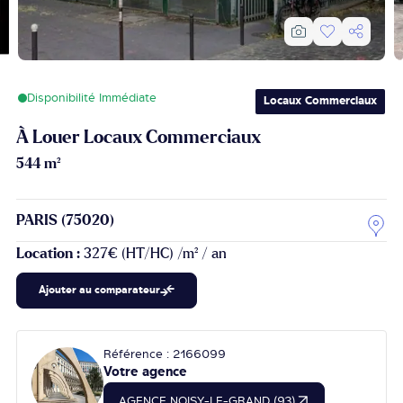
Disponibilité Immédiate
Locaux Commerciaux
À Louer Locaux Commerciaux
544 m²
PARIS (75020)
Location :
327€ (HT/HC) /m² / an
Ajouter au comparateur
Référence : 2166099
Votre agence
AGENCE NOISY-LE-GRAND (93)