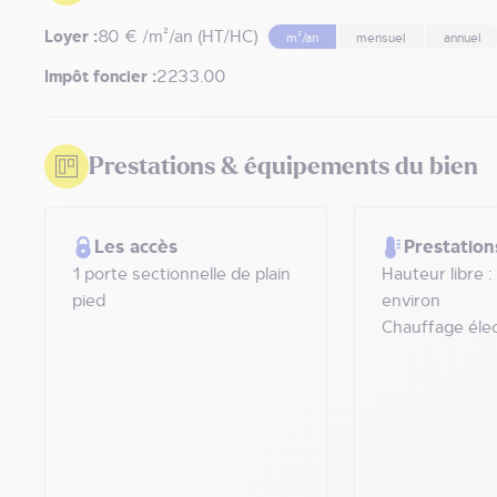
Loyer :
80 € /m²/an (HT/HC)
m²/an
mensuel
annuel
Impôt foncier :
2233.00
Prestations & équipements du bien
Les accès
Prestation
1 porte sectionnelle de plain
Hauteur libre :
pied
environ
Chauffage éle