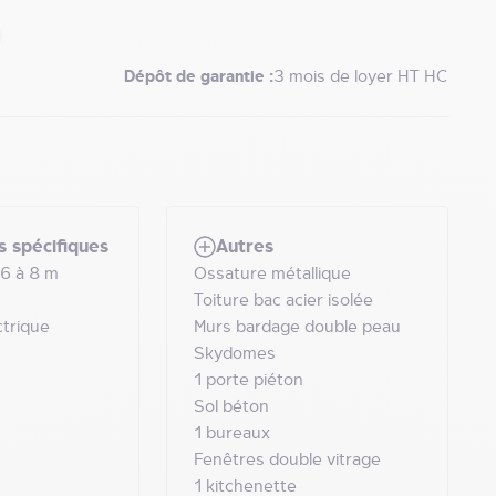
Dépôt de garantie :
3 mois de loyer HT HC
s spécifiques
Autres
 6 à 8 m
Ossature métallique
Toiture bac acier isolée
ctrique
Murs bardage double peau
Skydomes
1 porte piéton
Sol béton
1 bureaux
Fenêtres double vitrage
1 kitchenette