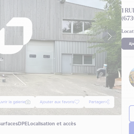
1 R
(673
Locat
Aj
vrir la galerie
Ajouter aux favoris
Partager
surfaces
DPE
Localisation et accès