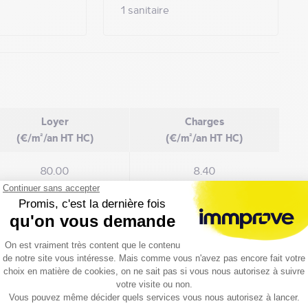
1 sanitaire
Loyer
Charges
(€/m²/an HT HC)
(€/m²/an HT HC)
80.00
8.40
PE)