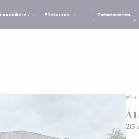
immobilières
S’informer
Estimer mon bien
Dispo
À L
215 