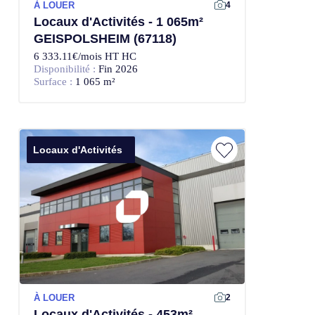
À LOUER
4
Locaux d'Activités - 1 065m²
GEISPOLSHEIM (67118)
6 333.11€/mois HT HC
Disponibilité :
Fin 2026
Surface :
1 065 m²
Locaux d'Activités
À LOUER
2
Locaux d'Activités - 453m²