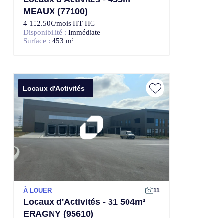
MEAUX (77100)
4 152.50€/mois HT HC
Disponibilité :
Immédiate
Surface :
453 m²
Locaux d'Activités
À LOUER
11
Locaux d'Activités - 31 504m²
ERAGNY (95610)