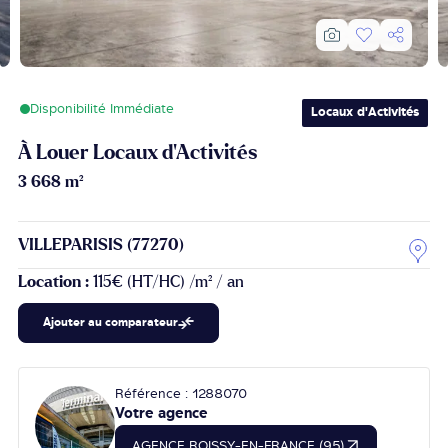
Disponibilité Immédiate
Locaux d'Activités
À Louer Locaux d'Activités
3 668 m²
VILLEPARISIS (77270)
Location :
115€ (HT/HC) /m² / an
Ajouter au comparateur
Référence : 1288070
Votre agence
AGENCE ROISSY-EN-FRANCE (95)