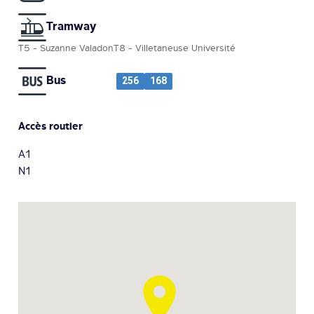
Tramway
T5 - Suzanne Valadon
T8 - Villetaneuse Université
Bus
256
168
Accès routier
A1
N1