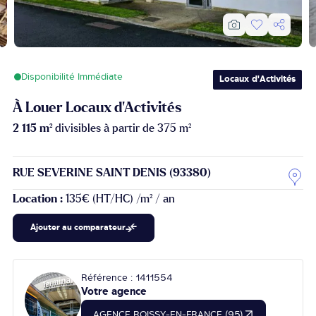
Disponibilité Immédiate
Locaux d'Activités
À Louer Locaux d'Activités
2 115 m²
divisibles à partir de 375 m²
RUE SEVERINE SAINT DENIS (93380)
Location :
135€ (HT/HC) /m² / an
Ajouter au comparateur
Référence : 1411554
Votre agence
AGENCE ROISSY-EN-FRANCE (95)