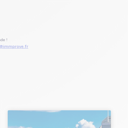
de !
@immprove.fr