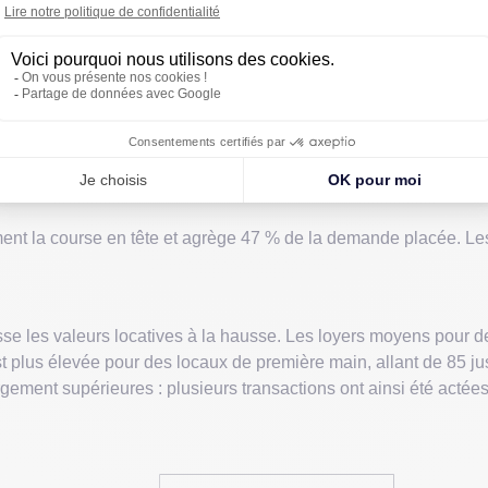
locaux d’activités de la région lilloise a marqué le pas en 2025
avers 30 transactions au quatrième trimestre, portant à 141 257 
joncture économique dégradée. Ce résultat affiche un repli de 
tairement animé par des prises à bail de seconde main : ces der
 faute d’offre appropriée, les utilisateurs n’ont d’autres choix 
ent la course en tête et agrège 47 % de la demande placée. Le
se les valeurs locatives à la hausse. Les loyers moyens pour 
est plus élevée pour des locaux de première main, allant de 85 ju
largement supérieures : plusieurs transactions ont ainsi été act