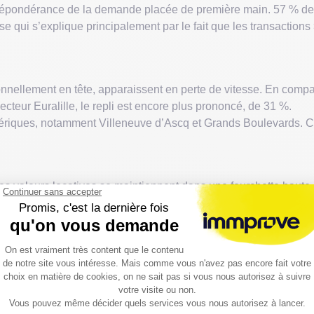
prépondérance de la demande placée de première main. 57 % des 
se qui s’explique principalement par le fait que les transactions
ditionnellement en tête, apparaissent en perte de vitesse. En co
ecteur Euralille, le repli est encore plus prononcé, de 31 %.
phériques, notamment Villeneuve d’Ascq et Grands Boulevards. C
es valeurs locatives se maintiennent dans une fourchette haute, 
es immeubles neufs dans les arrondissements centraux et dans le
 €/m²/an dans l’hypercentre.
 LOCAUX D’ACTIVITÉS