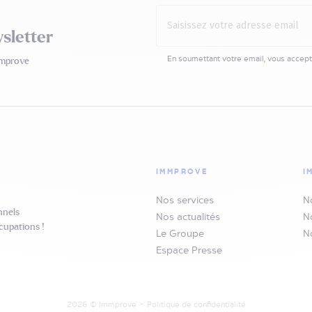
sletter
En soumettant votre email,
vous accept
mmprove
IMMPROVE
I
Nos services
N
nnels
Nos actualités
N
cupations !
Le Groupe
N
Espace Presse
2026 © Immprove
Politique de confidentialité