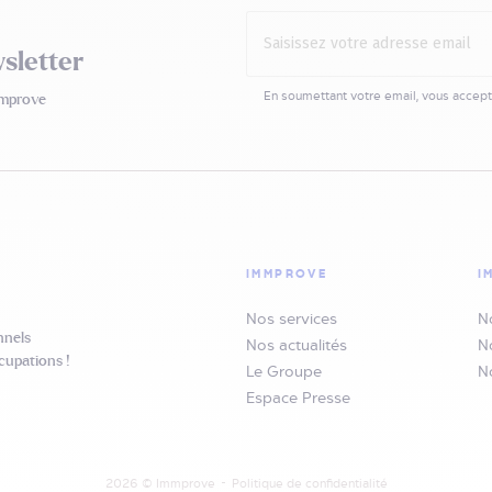
sletter
En soumettant votre email,
vous accept
mmprove
IMMPROVE
I
Nos services
N
nnels
Nos actualités
N
cupations !
Le Groupe
N
Espace Presse
2026 © Immprove
Politique de confidentialité